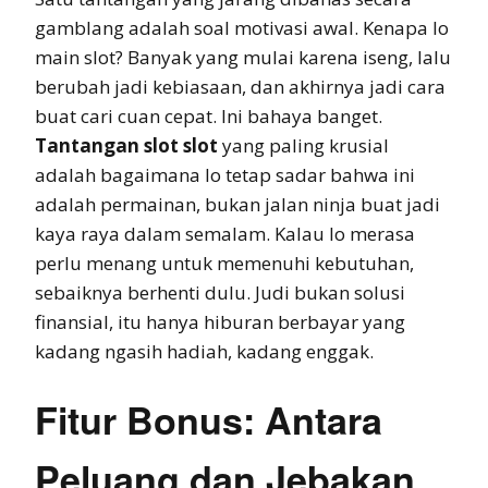
gamblang adalah soal motivasi awal. Kenapa lo
main slot? Banyak yang mulai karena iseng, lalu
berubah jadi kebiasaan, dan akhirnya jadi cara
buat cari cuan cepat. Ini bahaya banget.
Tantangan slot slot
yang paling krusial
adalah bagaimana lo tetap sadar bahwa ini
adalah permainan, bukan jalan ninja buat jadi
kaya raya dalam semalam. Kalau lo merasa
perlu menang untuk memenuhi kebutuhan,
sebaiknya berhenti dulu. Judi bukan solusi
finansial, itu hanya hiburan berbayar yang
kadang ngasih hadiah, kadang enggak.
Fitur Bonus: Antara
Peluang dan Jebakan