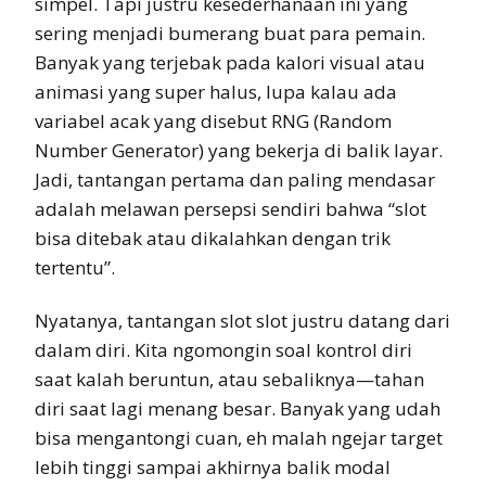
simpel. Tapi justru kesederhanaan ini yang
sering menjadi bumerang buat para pemain.
Banyak yang terjebak pada kalori visual atau
animasi yang super halus, lupa kalau ada
variabel acak yang disebut RNG (Random
Number Generator) yang bekerja di balik layar.
Jadi, tantangan pertama dan paling mendasar
adalah melawan persepsi sendiri bahwa “slot
bisa ditebak atau dikalahkan dengan trik
tertentu”.
Nyatanya, tantangan slot slot justru datang dari
dalam diri. Kita ngomongin soal kontrol diri
saat kalah beruntun, atau sebaliknya—tahan
diri saat lagi menang besar. Banyak yang udah
bisa mengantongi cuan, eh malah ngejar target
lebih tinggi sampai akhirnya balik modal