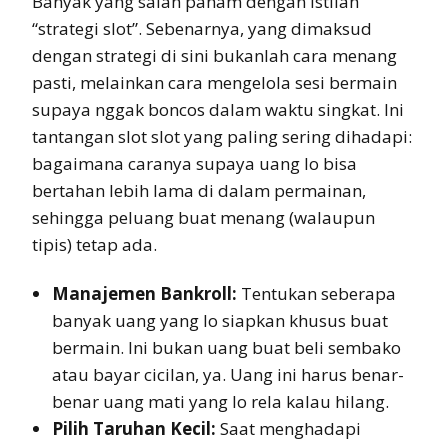
Banyak yang salah paham dengan istilah
“strategi slot”. Sebenarnya, yang dimaksud
dengan strategi di sini bukanlah cara menang
pasti, melainkan cara mengelola sesi bermain
supaya nggak boncos dalam waktu singkat. Ini
tantangan slot slot yang paling sering dihadapi:
bagaimana caranya supaya uang lo bisa
bertahan lebih lama di dalam permainan,
sehingga peluang buat menang (walaupun
tipis) tetap ada.
Manajemen Bankroll:
Tentukan seberapa
banyak uang yang lo siapkan khusus buat
bermain. Ini bukan uang buat beli sembako
atau bayar cicilan, ya. Uang ini harus benar-
benar uang mati yang lo rela kalau hilang.
Pilih Taruhan Kecil:
Saat menghadapi