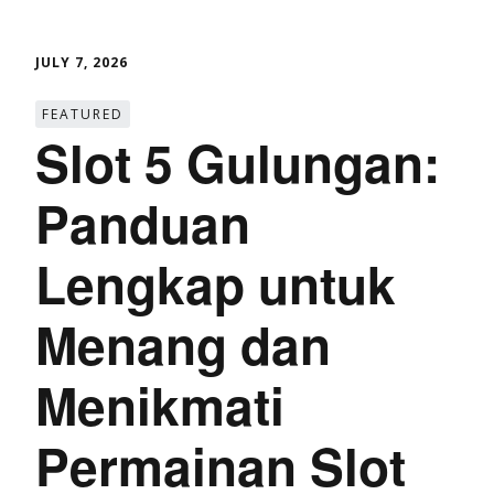
JULY 7, 2026
FEATURED
Slot 5 Gulungan:
Panduan
Lengkap untuk
Menang dan
Menikmati
Permainan Slot