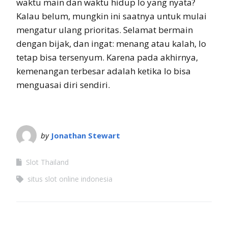
waktu main dan waktu hidup lo yang nyata?
Kalau belum, mungkin ini saatnya untuk mulai
mengatur ulang prioritas. Selamat bermain
dengan bijak, dan ingat: menang atau kalah, lo
tetap bisa tersenyum. Karena pada akhirnya,
kemenangan terbesar adalah ketika lo bisa
menguasai diri sendiri.
by
Jonathan Stewart
Slot Thailand
situs slot online indonesia