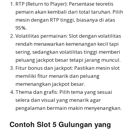
RTP (Return to Player): Persentase teoretis
pemain akan kembali dari total taruhan. Pilih
mesin dengan RTP tinggi, biasanya di atas
95%.
Volatilitas permainan: Slot dengan volatilitas
rendah menawarkan kemenangan kecil tapi
sering, sedangkan volatilitas tinggi memberi
peluang jackpot besar tetapi jarang muncul.
Fitur bonus dan jackpot: Pastikan mesin slot
memiliki fitur menarik dan peluang
memenangkan jackpot besar.
Thema dan grafis: Pilih tema yang sesuai
selera dan visual yang menarik agar
pengalaman bermain makin menyenangkan.
Contoh Slot 5 Gulungan yang