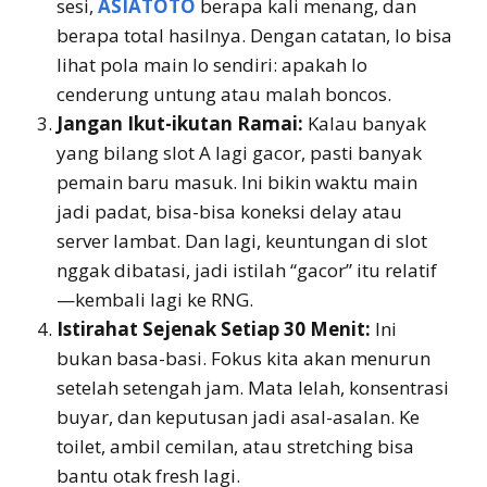
sesi,
ASIATOTO
berapa kali menang, dan
berapa total hasilnya. Dengan catatan, lo bisa
lihat pola main lo sendiri: apakah lo
cenderung untung atau malah boncos.
Jangan Ikut-ikutan Ramai:
Kalau banyak
yang bilang slot A lagi gacor, pasti banyak
pemain baru masuk. Ini bikin waktu main
jadi padat, bisa-bisa koneksi delay atau
server lambat. Dan lagi, keuntungan di slot
nggak dibatasi, jadi istilah “gacor” itu relatif
—kembali lagi ke RNG.
Istirahat Sejenak Setiap 30 Menit:
Ini
bukan basa-basi. Fokus kita akan menurun
setelah setengah jam. Mata lelah, konsentrasi
buyar, dan keputusan jadi asal-asalan. Ke
toilet, ambil cemilan, atau stretching bisa
bantu otak fresh lagi.