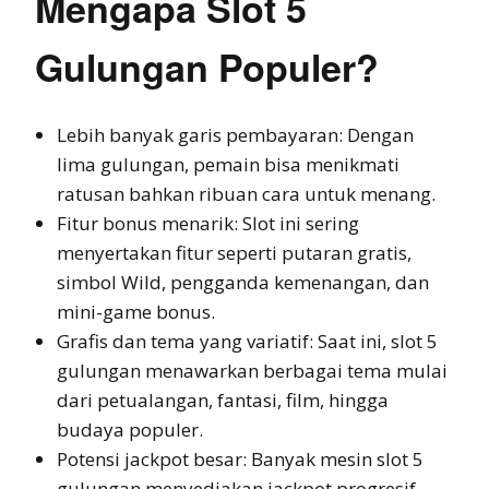
Mengapa Slot 5
Gulungan Populer?
Lebih banyak garis pembayaran: Dengan
lima gulungan, pemain bisa menikmati
ratusan bahkan ribuan cara untuk menang.
Fitur bonus menarik: Slot ini sering
menyertakan fitur seperti putaran gratis,
simbol Wild, pengganda kemenangan, dan
mini-game bonus.
Grafis dan tema yang variatif: Saat ini, slot 5
gulungan menawarkan berbagai tema mulai
dari petualangan, fantasi, film, hingga
budaya populer.
Potensi jackpot besar: Banyak mesin slot 5
gulungan menyediakan jackpot progresif