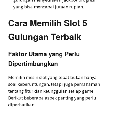
yang bisa mencapai jutaan rupiah.
Cara Memilih Slot 5
Gulungan Terbaik
Faktor Utama yang Perlu
Dipertimbangkan
Memilih mesin slot yang tepat bukan hanya
soal keberuntungan, tetapi juga pemahaman
tentang fitur dan keunggulan setiap game.
Berikut beberapa aspek penting yang perlu
diperhatikan: