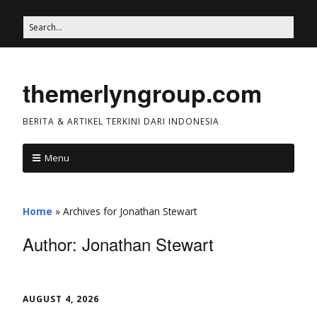
themerlyngroup.com
BERITA & ARTIKEL TERKINI DARI INDONESIA
Menu
Home
»
Archives for Jonathan Stewart
Author:
Jonathan Stewart
AUGUST 4, 2026