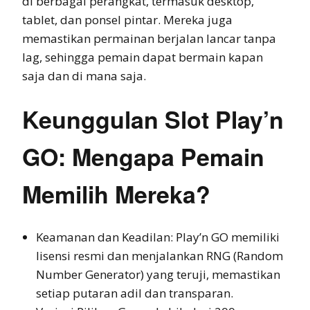
di berbagai perangkat, termasuk desktop,
tablet, dan ponsel pintar. Mereka juga
memastikan permainan berjalan lancar tanpa
lag, sehingga pemain dapat bermain kapan
saja dan di mana saja.
Keunggulan Slot Play’n
GO: Mengapa Pemain
Memilih Mereka?
Keamanan dan Keadilan: Play’n GO memiliki
lisensi resmi dan menjalankan RNG (Random
Number Generator) yang teruji, memastikan
setiap putaran adil dan transparan.