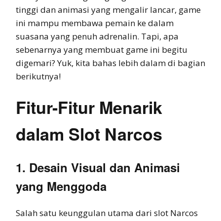
tinggi dan animasi yang mengalir lancar, game
ini mampu membawa pemain ke dalam
suasana yang penuh adrenalin. Tapi, apa
sebenarnya yang membuat game ini begitu
digemari? Yuk, kita bahas lebih dalam di bagian
berikutnya!
Fitur-Fitur Menarik
dalam Slot Narcos
1. Desain Visual dan Animasi
yang Menggoda
Salah satu keunggulan utama dari slot Narcos