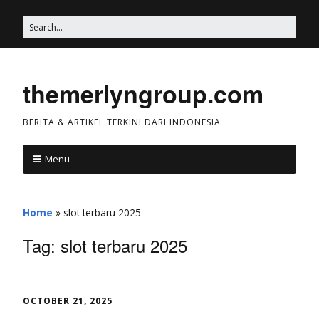
themerlyngroup.com
BERITA & ARTIKEL TERKINI DARI INDONESIA
Menu
Home
»
slot terbaru 2025
Tag:
slot terbaru 2025
OCTOBER 21, 2025