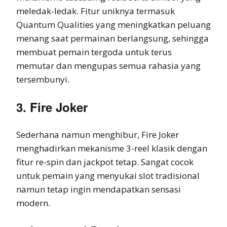
meledak-ledak. Fitur uniknya termasuk
Quantum Qualities yang meningkatkan peluang
menang saat permainan berlangsung, sehingga
membuat pemain tergoda untuk terus
memutar dan mengupas semua rahasia yang
tersembunyi.
3. Fire Joker
Sederhana namun menghibur, Fire Joker
menghadirkan mekanisme 3-reel klasik dengan
fitur re-spin dan jackpot tetap. Sangat cocok
untuk pemain yang menyukai slot tradisional
namun tetap ingin mendapatkan sensasi
modern.