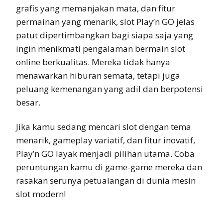
grafis yang memanjakan mata, dan fitur
permainan yang menarik, slot Play’n GO jelas
patut dipertimbangkan bagi siapa saja yang
ingin menikmati pengalaman bermain slot
online berkualitas. Mereka tidak hanya
menawarkan hiburan semata, tetapi juga
peluang kemenangan yang adil dan berpotensi
besar.
Jika kamu sedang mencari slot dengan tema
menarik, gameplay variatif, dan fitur inovatif,
Play’n GO layak menjadi pilihan utama. Coba
peruntungan kamu di game-game mereka dan
rasakan serunya petualangan di dunia mesin
slot modern!