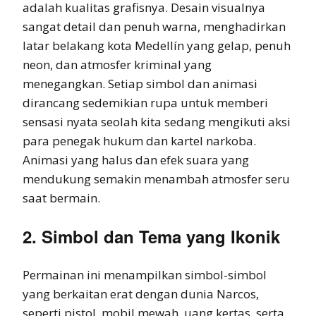
adalah kualitas grafisnya. Desain visualnya
sangat detail dan penuh warna, menghadirkan
latar belakang kota Medellín yang gelap, penuh
neon, dan atmosfer kriminal yang
menegangkan. Setiap simbol dan animasi
dirancang sedemikian rupa untuk memberi
sensasi nyata seolah kita sedang mengikuti aksi
para penegak hukum dan kartel narkoba.
Animasi yang halus dan efek suara yang
mendukung semakin menambah atmosfer seru
saat bermain.
2. Simbol dan Tema yang Ikonik
Permainan ini menampilkan simbol-simbol
yang berkaitan erat dengan dunia Narcos,
seperti pistol, mobil mewah, uang kertas, serta