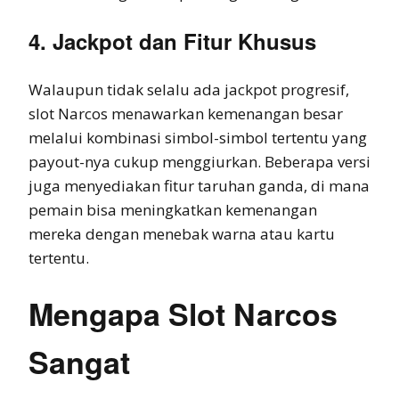
4. Jackpot dan Fitur Khusus
Walaupun tidak selalu ada jackpot progresif,
slot Narcos menawarkan kemenangan besar
melalui kombinasi simbol-simbol tertentu yang
payout-nya cukup menggiurkan. Beberapa versi
juga menyediakan fitur taruhan ganda, di mana
pemain bisa meningkatkan kemenangan
mereka dengan menebak warna atau kartu
tertentu.
Mengapa Slot Narcos
Sangat