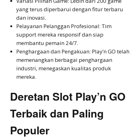
Variasi Pilihan Game: Lebih dari 200 game
yang terus diperbarui dengan fitur terbaru
dan inovasi.
Pelayanan Pelanggan Profesional: Tim
support mereka responsif dan siap
membantu pemain 24/7.
Penghargaan dan Pengakuan: Play’n GO telah
memenangkan berbagai penghargaan
industri, menegaskan kualitas produk
mereka.
Deretan Slot Play’n GO
Terbaik dan Paling
Populer