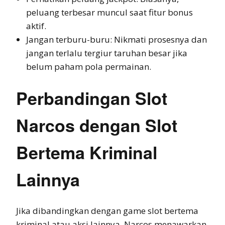
peluang terbesar muncul saat fitur bonus
aktif.
Jangan terburu-buru: Nikmati prosesnya dan
jangan terlalu tergiur taruhan besar jika
belum paham pola permainan.
Perbandingan Slot
Narcos dengan Slot
Bertema Kriminal
Lainnya
Jika dibandingkan dengan game slot bertema
kriminal atau aksi lainnya, Narcos menawarkan