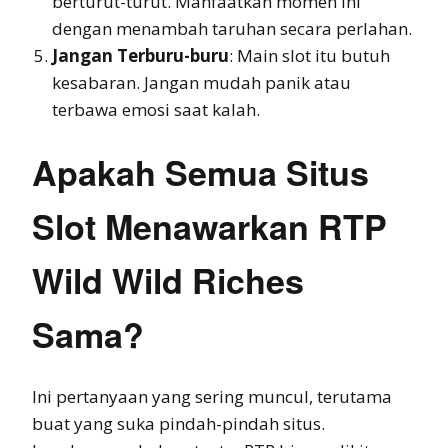
berturut-turut. Manfaatkan momen ini
dengan menambah taruhan secara perlahan.
Jangan Terburu-buru
: Main slot itu butuh
kesabaran. Jangan mudah panik atau
terbawa emosi saat kalah.
Apakah Semua Situs
Slot Menawarkan RTP
Wild Wild Riches
Sama?
Ini pertanyaan yang sering muncul, terutama
buat yang suka pindah-pindah situs.