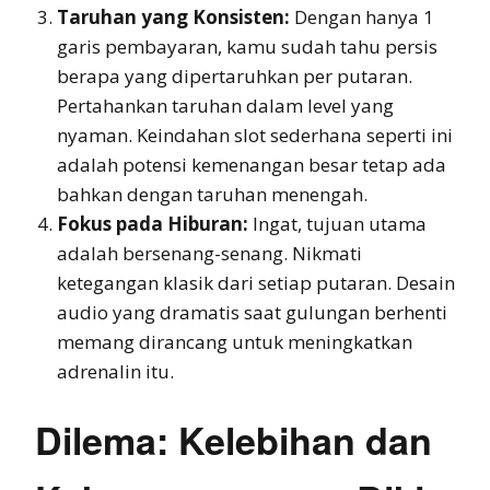
Taruhan yang Konsisten:
Dengan hanya 1
garis pembayaran, kamu sudah tahu persis
berapa yang dipertaruhkan per putaran.
Pertahankan taruhan dalam level yang
nyaman. Keindahan slot sederhana seperti ini
adalah potensi kemenangan besar tetap ada
bahkan dengan taruhan menengah.
Fokus pada Hiburan:
Ingat, tujuan utama
adalah bersenang-senang. Nikmati
ketegangan klasik dari setiap putaran. Desain
audio yang dramatis saat gulungan berhenti
memang dirancang untuk meningkatkan
adrenalin itu.
Dilema: Kelebihan dan