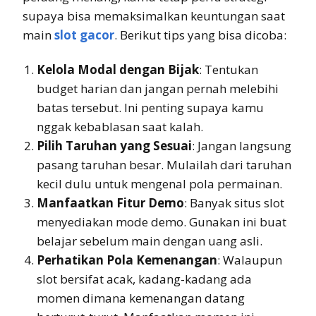
supaya bisa memaksimalkan keuntungan saat
main
slot gacor
. Berikut tips yang bisa dicoba:
Kelola Modal dengan Bijak
: Tentukan
budget harian dan jangan pernah melebihi
batas tersebut. Ini penting supaya kamu
nggak kebablasan saat kalah.
Pilih Taruhan yang Sesuai
: Jangan langsung
pasang taruhan besar. Mulailah dari taruhan
kecil dulu untuk mengenal pola permainan.
Manfaatkan Fitur Demo
: Banyak situs slot
menyediakan mode demo. Gunakan ini buat
belajar sebelum main dengan uang asli.
Perhatikan Pola Kemenangan
: Walaupun
slot bersifat acak, kadang-kadang ada
momen dimana kemenangan datang