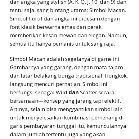
dan angka yang stylish (A, K, Q, J, 10, dan 9) dan
tentu saja, sang bintang utama: Simbol Macan.
Simbol huruf dan angka ini didesain dengan
font klasik berwarna emas dan perak,
memberikan kesan mewah dan elegan. Namun,
semua itu hanya pemanis untuk sang raja.
Simbol Macan adalah segalanya di game ini.
Gambarnya yang garang, dengan mata tajam
dan latar belakang bunga tradisional Tiongkok,
langsung mencuri perhatian. Simbol ini
berfungsi sebagai Wild
dan
Scatter secara
bersamaan—konsep yang jarang tapi efektif.
Artinya, selain bisa menggantikan simbol lain
untuk menyelesaikan kombinasi pemenang di
garis pembayaran tunggal itu, kemunculannya
dalam jumlah tertentu juga yang akan