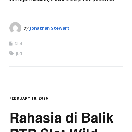
by
Jonathan Stewart
Slot
judi
FEBRUARY 18, 2026
Rahasia di Balik