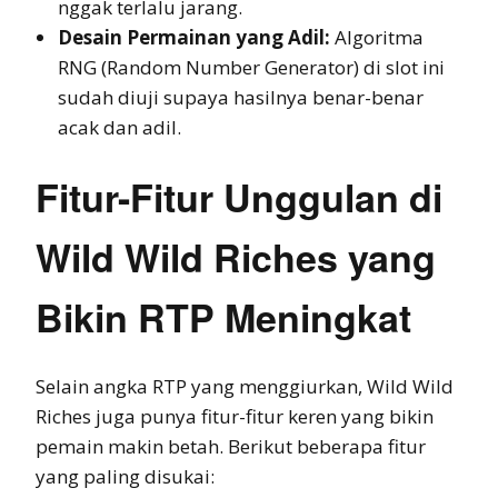
nggak terlalu jarang.
Desain Permainan yang Adil:
Algoritma
RNG (Random Number Generator) di slot ini
sudah diuji supaya hasilnya benar-benar
acak dan adil.
Fitur-Fitur Unggulan di
Wild Wild Riches yang
Bikin RTP Meningkat
Selain angka RTP yang menggiurkan, Wild Wild
Riches juga punya fitur-fitur keren yang bikin
pemain makin betah. Berikut beberapa fitur
yang paling disukai: