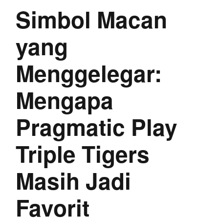
Simbol Macan
yang
Menggelegar:
Mengapa
Pragmatic Play
Triple Tigers
Masih Jadi
Favorit