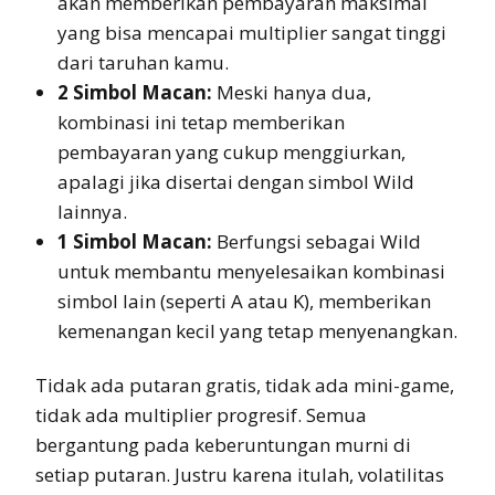
akan memberikan pembayaran maksimal
yang bisa mencapai multiplier sangat tinggi
dari taruhan kamu.
2 Simbol Macan:
Meski hanya dua,
kombinasi ini tetap memberikan
pembayaran yang cukup menggiurkan,
apalagi jika disertai dengan simbol Wild
lainnya.
1 Simbol Macan:
Berfungsi sebagai Wild
untuk membantu menyelesaikan kombinasi
simbol lain (seperti A atau K), memberikan
kemenangan kecil yang tetap menyenangkan.
Tidak ada putaran gratis, tidak ada mini-game,
tidak ada multiplier progresif. Semua
bergantung pada keberuntungan murni di
setiap putaran. Justru karena itulah, volatilitas