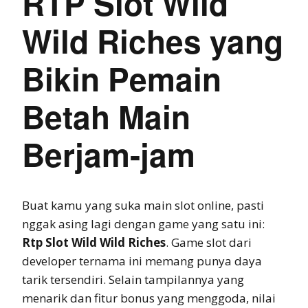
RTP Slot Wild
Wild Riches yang
Bikin Pemain
Betah Main
Berjam-jam
Buat kamu yang suka main slot online, pasti
nggak asing lagi dengan game yang satu ini:
Rtp Slot Wild Wild Riches
. Game slot dari
developer ternama ini memang punya daya
tarik tersendiri. Selain tampilannya yang
menarik dan fitur bonus yang menggoda, nilai