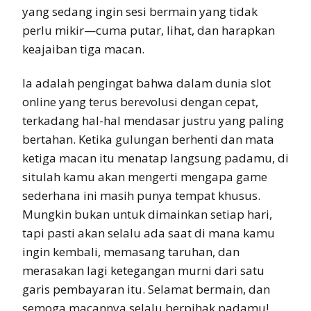
yang sedang ingin sesi bermain yang tidak
perlu mikir—cuma putar, lihat, dan harapkan
keajaiban tiga macan.
Ia adalah pengingat bahwa dalam dunia slot
online yang terus berevolusi dengan cepat,
terkadang hal-hal mendasar justru yang paling
bertahan. Ketika gulungan berhenti dan mata
ketiga macan itu menatap langsung padamu, di
situlah kamu akan mengerti mengapa game
sederhana ini masih punya tempat khusus.
Mungkin bukan untuk dimainkan setiap hari,
tapi pasti akan selalu ada saat di mana kamu
ingin kembali, memasang taruhan, dan
merasakan lagi ketegangan murni dari satu
garis pembayaran itu. Selamat bermain, dan
semoga macannya selalu berpihak padamu!