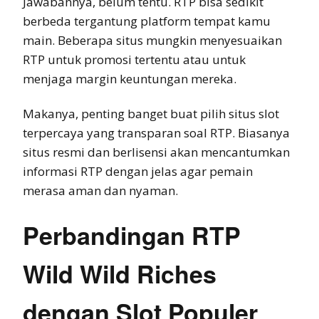
Jawabannya, belum tentu. RTP bisa sedikit
berbeda tergantung platform tempat kamu
main. Beberapa situs mungkin menyesuaikan
RTP untuk promosi tertentu atau untuk
menjaga margin keuntungan mereka.
Makanya, penting banget buat pilih situs slot
terpercaya yang transparan soal RTP. Biasanya
situs resmi dan berlisensi akan mencantumkan
informasi RTP dengan jelas agar pemain
merasa aman dan nyaman.
Perbandingan RTP
Wild Wild Riches
dengan Slot Populer