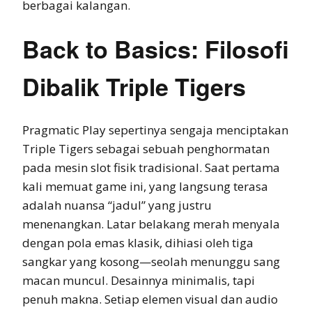
berbagai kalangan.
Back to Basics: Filosofi
Dibalik Triple Tigers
Pragmatic Play sepertinya sengaja menciptakan
Triple Tigers sebagai sebuah penghormatan
pada mesin slot fisik tradisional. Saat pertama
kali memuat game ini, yang langsung terasa
adalah nuansa “jadul” yang justru
menenangkan. Latar belakang merah menyala
dengan pola emas klasik, dihiasi oleh tiga
sangkar yang kosong—seolah menunggu sang
macan muncul. Desainnya minimalis, tapi
penuh makna. Setiap elemen visual dan audio