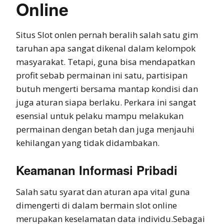
Online
Situs Slot onlen pernah beralih salah satu gim
taruhan apa sangat dikenal dalam kelompok
masyarakat. Tetapi, guna bisa mendapatkan
profit sebab permainan ini satu, partisipan
butuh mengerti bersama mantap kondisi dan
juga aturan siapa berlaku. Perkara ini sangat
esensial untuk pelaku mampu melakukan
permainan dengan betah dan juga menjauhi
kehilangan yang tidak didambakan.
Keamanan Informasi Pribadi
Salah satu syarat dan aturan apa vital guna
dimengerti di dalam bermain slot online
merupakan keselamatan data individu.Sebagai