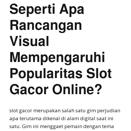
Seperti Apa
Rancangan
Visual
Mempengaruhi
Popularitas Slot
Gacor Online?
slot gacor merupakan salah satu gim perjudian
apa terutama dikenal di alam digital saat ini
satu. Gim ini menggaet pemain dengan tema