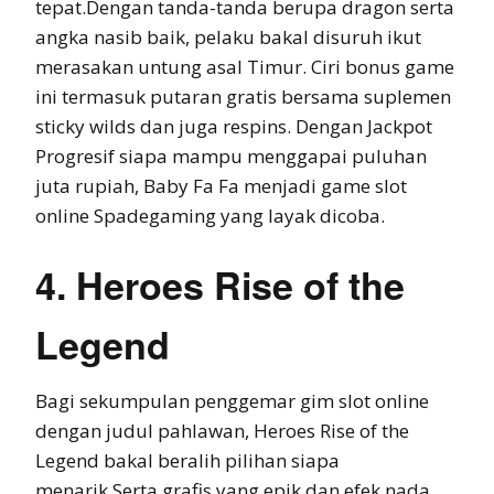
tepat.Dengan tanda-tanda berupa dragon serta
angka nasib baik, pelaku bakal disuruh ikut
merasakan untung asal Timur. Ciri bonus game
ini termasuk putaran gratis bersama suplemen
sticky wilds dan juga respins. Dengan Jackpot
Progresif siapa mampu menggapai puluhan
juta rupiah, Baby Fa Fa menjadi game slot
online Spadegaming yang layak dicoba.
4. Heroes Rise of the
Legend
Bagi sekumpulan penggemar gim slot online
dengan judul pahlawan, Heroes Rise of the
Legend bakal beralih pilihan siapa
menarik.Serta grafis yang epik dan efek nada