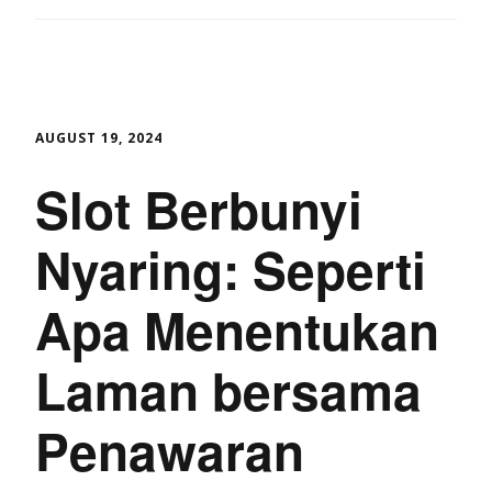
AUGUST 19, 2024
Slot Berbunyi
Nyaring: Seperti
Apa Menentukan
Laman bersama
Penawaran