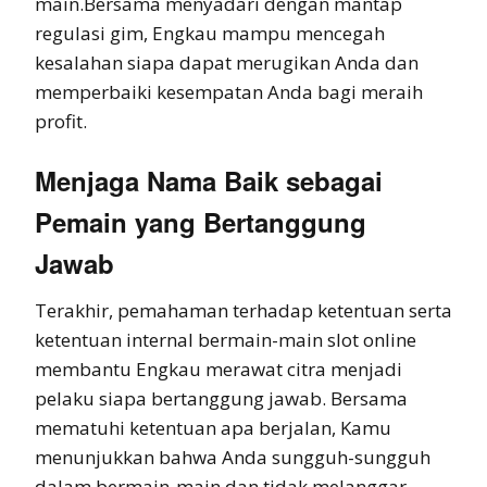
main.Bersama menyadari dengan mantap
regulasi gim, Engkau mampu mencegah
kesalahan siapa dapat merugikan Anda dan
memperbaiki kesempatan Anda bagi meraih
profit.
Menjaga Nama Baik sebagai
Pemain yang Bertanggung
Jawab
Terakhir, pemahaman terhadap ketentuan serta
ketentuan internal bermain-main slot online
membantu Engkau merawat citra menjadi
pelaku siapa bertanggung jawab. Bersama
mematuhi ketentuan apa berjalan, Kamu
menunjukkan bahwa Anda sungguh-sungguh
dalam bermain-main dan tidak melanggar