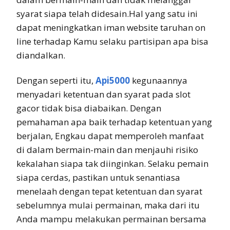
syarat siapa telah didesain.Hal yang satu ini
dapat meningkatkan iman website taruhan on
line terhadap Kamu selaku partisipan apa bisa
diandalkan.
Dengan seperti itu,
Api5000
kegunaannya
menyadari ketentuan dan syarat pada slot
gacor tidak bisa diabaikan. Dengan
pemahaman apa baik terhadap ketentuan yang
berjalan, Engkau dapat memperoleh manfaat
di dalam bermain-main dan menjauhi risiko
kekalahan siapa tak diinginkan. Selaku pemain
siapa cerdas, pastikan untuk senantiasa
menelaah dengan tepat ketentuan dan syarat
sebelumnya mulai permainan, maka dari itu
Anda mampu melakukan permainan bersama