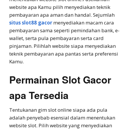
website apa Kamu pilih menyediakan teknik
pembayaran apa aman dan handal. Sejumlah
situs slot88 gacor
menyediakan macam cara
pembayaran sama seperti pemindahan bank, e-
wallet, serta pula pembayaran serta card
pinjaman. Pilihlah website siapa menyediakan
teknik pembayaran apa pantas serta preferensi
Kamu.
Permainan Slot Gacor
apa Tersedia
Tentukanan gim slot online siapa ada pula
adalah penyebab esensial dalam menentukan
website slot. Pilih website yang menyediakan