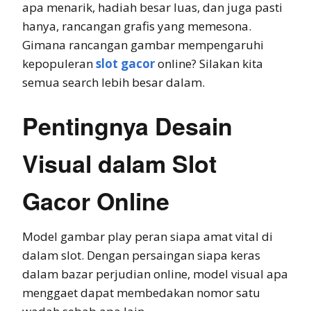
apa menarik, hadiah besar luas, dan juga pasti
hanya, rancangan grafis yang memesona.
Gimana rancangan gambar mempengaruhi
kepopuleran
slot gacor
online? Silakan kita
semua search lebih besar dalam.
Pentingnya Desain
Visual dalam Slot
Gacor Online
Model gambar play peran siapa amat vital di
dalam slot. Dengan persaingan siapa keras
dalam bazar perjudian online, model visual apa
menggaet dapat membedakan nomor satu