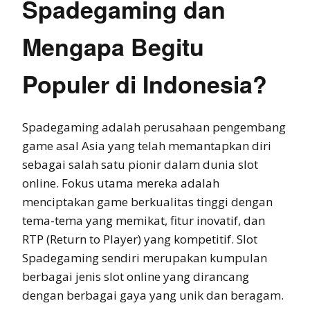
Spadegaming dan
Mengapa Begitu
Populer di Indonesia?
Spadegaming adalah perusahaan pengembang
game asal Asia yang telah memantapkan diri
sebagai salah satu pionir dalam dunia slot
online. Fokus utama mereka adalah
menciptakan game berkualitas tinggi dengan
tema-tema yang memikat, fitur inovatif, dan
RTP (Return to Player) yang kompetitif. Slot
Spadegaming sendiri merupakan kumpulan
berbagai jenis slot online yang dirancang
dengan berbagai gaya yang unik dan beragam.