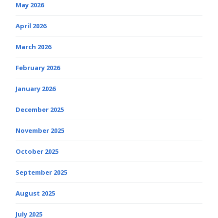
May 2026
April 2026
March 2026
February 2026
January 2026
December 2025
November 2025
October 2025
September 2025
August 2025
July 2025