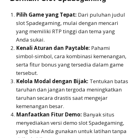
Pilih Game yang Tepat:
Dari puluhan judul
slot Spadegaming, mulai dengan mencari
yang memiliki RTP tinggi dan tema yang
Anda sukai.
Kenali Aturan dan Paytable:
Pahami
simbol-simbol, cara kombinasi kemenangan,
serta fitur bonus yang tersedia dalam game
tersebut.
Kelola Modal dengan Bijak:
Tentukan batas
taruhan dan jangan tergoda meningkatkan
taruhan secara drastis saat mengejar
kemenangan besar.
Manfaatkan Fitur Demo:
Banyak situs
menyediakan versi demo slot Spadegaming,
yang bisa Anda gunakan untuk latihan tanpa