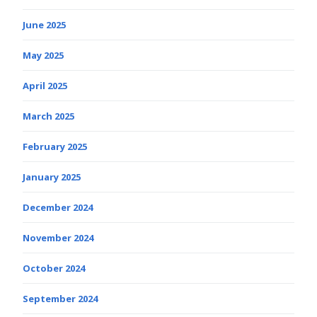
June 2025
May 2025
April 2025
March 2025
February 2025
January 2025
December 2024
November 2024
October 2024
September 2024