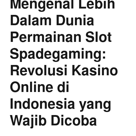
Mengenal Lebih
Dalam Dunia
Permainan Slot
Spadegaming:
Revolusi Kasino
Online di
Indonesia yang
Wajib Dicoba