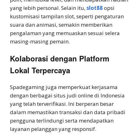
yang lebih personal. Selain itu,
slot88
opsi
kustomisasi tampilan slot, seperti pengaturan
suara dan animasi, semakin memberikan
pengalaman yang memuaskan sesuai selera
masing-masing pemain.
Kolaborasi dengan Platform
Lokal Terpercaya
Spadegaming juga memperkuat kerjasama
dengan berbagai situs judi online di Indonesia
yang telah terverifikasi. Ini berperan besar
dalam memastikan transaksi dan data pribadi
pengguna terlindungi serta mendapatkan
layanan pelanggan yang responsif.