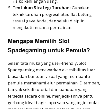
risiko kehilangan uang.
Tentukan Strategi Taruhan:
Gunakan
teknik taruhan progresif atau flat betting
sesuai gaya Anda, dan selalu disiplin
mengikuti rencana permainan.
Mengapa Memilih Slot
Spadegaming untuk Pemula?
Selain tata muka yang user-friendly, Slot
Spadegaming menawarkan aksesibilitas luar
biasa dan bantuan visual yang membantu
pemula memahami alur permainan. Ditambah,
banyak sekali tutorial dan panduan yang
tersedia secara online, menjadikannya pintu
gerbang ideal bagi siapa saja yang ingin mulai