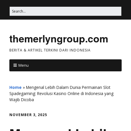
themerlyngroup.com
BERITA & ARTIKEL TERKINI DARI INDONESIA
Menu
Home
»
Mengenal Lebih Dalam Dunia Permainan Slot
Spadegaming: Revolusi Kasino Online di Indonesia yang
Wajib Dicoba
NOVEMBER 3, 2025