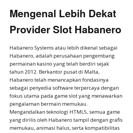
Mengenal Lebih Dekat
Provider Slot Habanero
Habanero Systems atau lebih dikenal sebagai
Habanero, adalah perusahaan pengembang
permainan kasino yang telah berdiri sejak
tahun 2012. Berkantor pusat di Malta,
Habanero telah menancapkan fondasinya
sebagai penyedia software terpercaya dengan
fokus utama pada game slot yang menawarkan
pengalaman bermain memukau.
Mengandalkan teknologi HTML5, semua game
yang dirilis oleh Habanero tampil dengan grafis
memukau, animasi halus, serta kompatibilitas