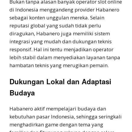
Bukan tanpa alasan banyak operator slot online
di Indonesia menggandeng provider Habanero
sebagai konten unggulan mereka. Selain
reputasi global yang sudah tidak perlu
diragukan, Habanero juga memiliki sistem
integrasi yang mudah dan dukungan teknis
responsif. Hal ini tentu menjadikan operator
lebih stabil dalam menyediakan layanan tanpa
hambatan teknis yang merugikan pemain.
Dukungan Lokal dan Adaptasi
Budaya
Habanero aktif mempelajari budaya dan
kebutuhan pasar Indonesia, sehingga seringkali
menghadirkan game dengan tema yang