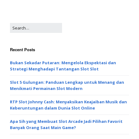
Recent Posts
Bukan Sekadar Putaran: Mengelola Ekspektasi dan
Strategi Menghadapi Tantangan Slot Slot
Slot 5 Gulungan: Panduan Lengkap untuk Menang dan
Menikmati Permainan Slot Modern
RTP Slot Johnny Cash: Menyaksikan Keajaiban Musik dan
Keberuntungan dalam Dunia Slot Online
Apa Sih yang Membuat Slot Arcade Jadi Pilihan Favorit
Banyak Orang Saat Main Game?