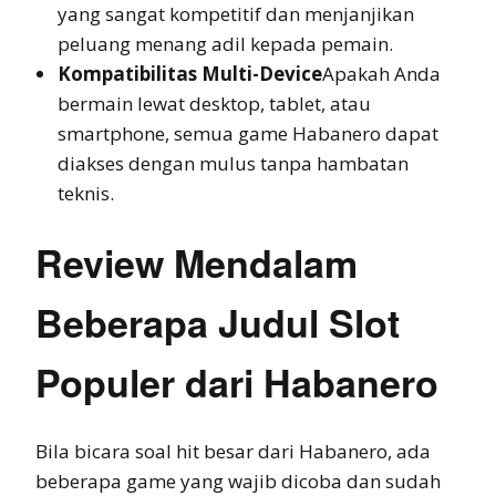
yang sangat kompetitif dan menjanjikan
peluang menang adil kepada pemain.
Kompatibilitas Multi-Device
Apakah Anda
bermain lewat desktop, tablet, atau
smartphone, semua game Habanero dapat
diakses dengan mulus tanpa hambatan
teknis.
Review Mendalam
Beberapa Judul Slot
Populer dari Habanero
Bila bicara soal hit besar dari Habanero, ada
beberapa game yang wajib dicoba dan sudah