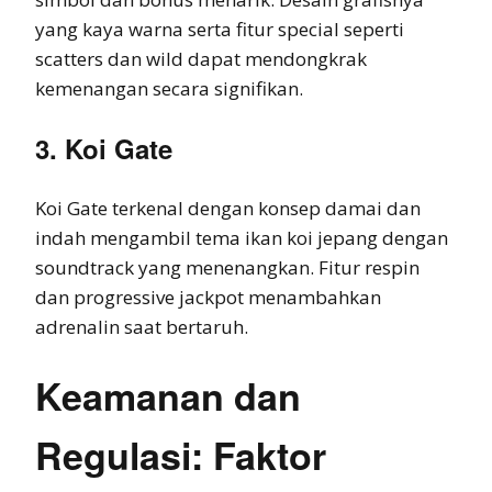
yang kaya warna serta fitur special seperti
scatters dan wild dapat mendongkrak
kemenangan secara signifikan.
3. Koi Gate
Koi Gate terkenal dengan konsep damai dan
indah mengambil tema ikan koi jepang dengan
soundtrack yang menenangkan. Fitur respin
dan progressive jackpot menambahkan
adrenalin saat bertaruh.
Keamanan dan
Regulasi: Faktor