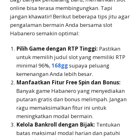
online bisa terasa membingungkan. Tapi
jangan khawatir! Berikut beberapa tips jitu agar
pengalaman bermain Anda bersama slot
Habanero semakin optimal:
Pilih Game dengan RTP Tinggi:
Pastikan
untuk memilih judul slot yang memiliki RTP
minimal 96%,
168gg
supaya peluang
kemenangan Anda lebih besar.
Manfaatkan Fitur Free Spin dan Bonus:
Banyak game Habanero yang menyediakan
putaran gratis dan bonus melimpah. Jangan
ragu memaksimalkan fitur ini untuk
meningkatkan modal bermain.
Kelola Bankroll dengan Bijak:
Tentukan
batas maksimal modal harian dan patuhi