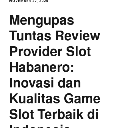
NOVEMBER 27, 2025
Mengupas
Tuntas Review
Provider Slot
Habanero:
Inovasi dan
Kualitas Game
Slot Terbaik di