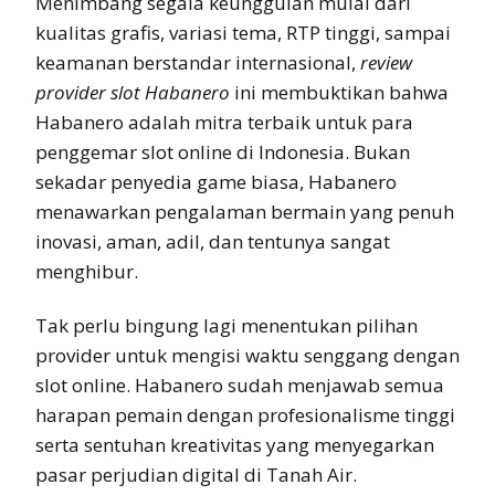
Menimbang segala keunggulan mulai dari
kualitas grafis, variasi tema, RTP tinggi, sampai
keamanan berstandar internasional,
review
provider slot Habanero
ini membuktikan bahwa
Habanero adalah mitra terbaik untuk para
penggemar slot online di Indonesia. Bukan
sekadar penyedia game biasa, Habanero
menawarkan pengalaman bermain yang penuh
inovasi, aman, adil, dan tentunya sangat
menghibur.
Tak perlu bingung lagi menentukan pilihan
provider untuk mengisi waktu senggang dengan
slot online. Habanero sudah menjawab semua
harapan pemain dengan profesionalisme tinggi
serta sentuhan kreativitas yang menyegarkan
pasar perjudian digital di Tanah Air.