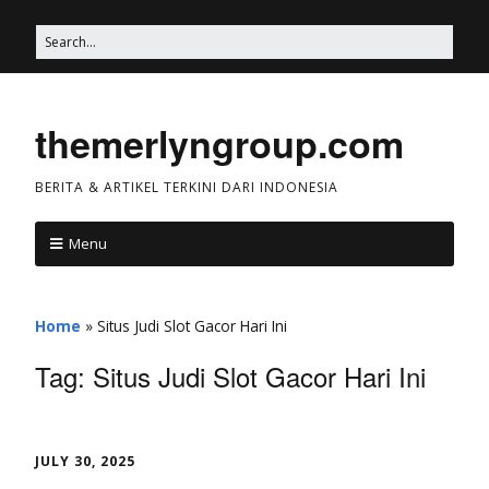
themerlyngroup.com
BERITA & ARTIKEL TERKINI DARI INDONESIA
Menu
Home
»
Situs Judi Slot Gacor Hari Ini
Tag:
Situs Judi Slot Gacor Hari Ini
JULY 30, 2025