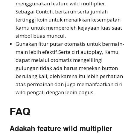
menggunakan feature wild multiplier.
Sebagai Contoh, bertaruh serta jumlah
tertinggi koin untuk menaikkan kesempatan
Kamu untuk memperoleh kejayaan luas saat
simbol buas muncul.
Gunakan fitur putar otomatis untuk bermain-
main lebih efektif.Serta ciri autoplay, Kamu
dapat melalui otomatis mengelilingi
gulungan tidak ada harus menekan button
berulang kali, oleh karena itu lebih perhatian
atas permainan dan juga memanfaatkan ciri
wild pengali dengan lebih bagus.
FAQ
Adakah feature wild multiplier