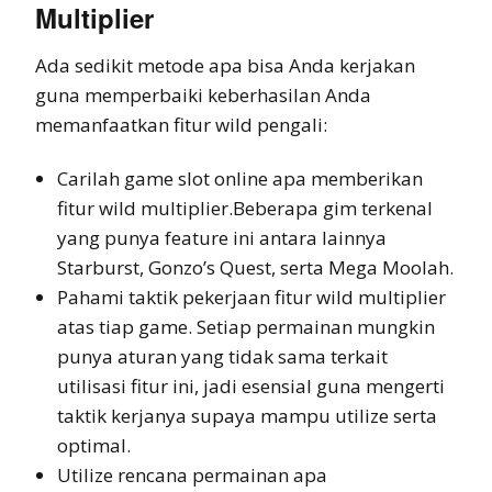
Multiplier
Ada sedikit metode apa bisa Anda kerjakan
guna memperbaiki keberhasilan Anda
memanfaatkan fitur wild pengali:
Carilah game slot online apa memberikan
fitur wild multiplier.Beberapa gim terkenal
yang punya feature ini antara lainnya
Starburst, Gonzo’s Quest, serta Mega Moolah.
Pahami taktik pekerjaan fitur wild multiplier
atas tiap game. Setiap permainan mungkin
punya aturan yang tidak sama terkait
utilisasi fitur ini, jadi esensial guna mengerti
taktik kerjanya supaya mampu utilize serta
optimal.
Utilize rencana permainan apa