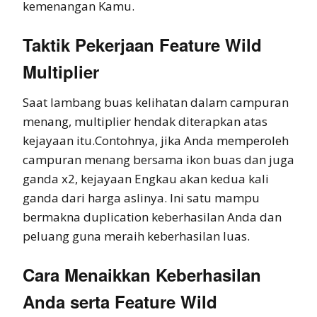
kemenangan Kamu.
Taktik Pekerjaan Feature Wild
Multiplier
Saat lambang buas kelihatan dalam campuran
menang, multiplier hendak diterapkan atas
kejayaan itu.Contohnya, jika Anda memperoleh
campuran menang bersama ikon buas dan juga
ganda x2, kejayaan Engkau akan kedua kali
ganda dari harga aslinya. Ini satu mampu
bermakna duplication keberhasilan Anda dan
peluang guna meraih keberhasilan luas.
Cara Menaikkan Keberhasilan
Anda serta Feature Wild