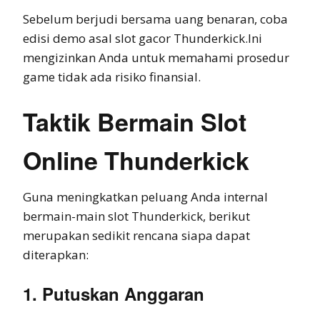
Sebelum berjudi bersama uang benaran, coba
edisi demo asal slot gacor Thunderkick.Ini
mengizinkan Anda untuk memahami prosedur
game tidak ada risiko finansial.
Taktik Bermain Slot
Online Thunderkick
Guna meningkatkan peluang Anda internal
bermain-main slot Thunderkick, berikut
merupakan sedikit rencana siapa dapat
diterapkan:
1. Putuskan Anggaran