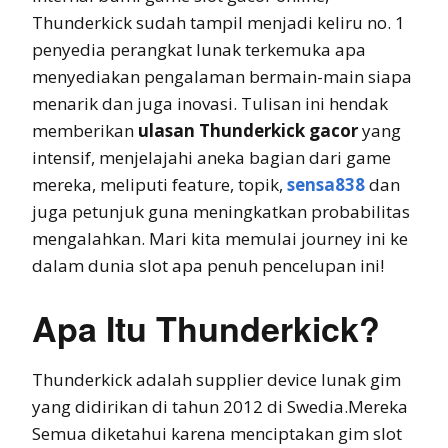
Thunderkick sudah tampil menjadi keliru no. 1
penyedia perangkat lunak terkemuka apa
menyediakan pengalaman bermain-main siapa
menarik dan juga inovasi. Tulisan ini hendak
memberikan
ulasan Thunderkick gacor
yang
intensif, menjelajahi aneka bagian dari game
mereka, meliputi feature, topik,
sensa838
dan
juga petunjuk guna meningkatkan probabilitas
mengalahkan. Mari kita memulai journey ini ke
dalam dunia slot apa penuh pencelupan ini!
Apa Itu Thunderkick?
Thunderkick adalah supplier device lunak gim
yang didirikan di tahun 2012 di Swedia.Mereka
Semua diketahui karena menciptakan gim slot