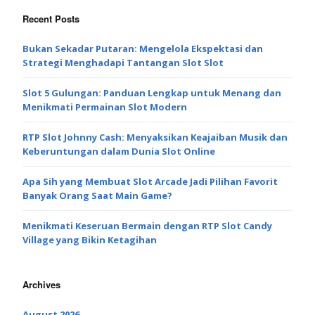
Recent Posts
Bukan Sekadar Putaran: Mengelola Ekspektasi dan
Strategi Menghadapi Tantangan Slot Slot
Slot 5 Gulungan: Panduan Lengkap untuk Menang dan
Menikmati Permainan Slot Modern
RTP Slot Johnny Cash: Menyaksikan Keajaiban Musik dan
Keberuntungan dalam Dunia Slot Online
Apa Sih yang Membuat Slot Arcade Jadi Pilihan Favorit
Banyak Orang Saat Main Game?
Menikmati Keseruan Bermain dengan RTP Slot Candy
Village yang Bikin Ketagihan
Archives
August 2026