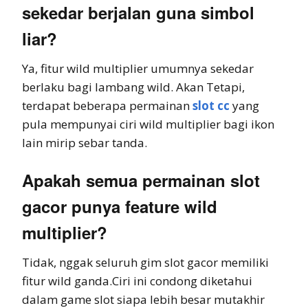
sekedar berjalan guna simbol
liar?
Ya, fitur wild multiplier umumnya sekedar
berlaku bagi lambang wild. Akan Tetapi,
terdapat beberapa permainan
slot cc
yang
pula mempunyai ciri wild multiplier bagi ikon
lain mirip sebar tanda.
Apakah semua permainan slot
gacor punya feature wild
multiplier?
Tidak, nggak seluruh gim slot gacor memiliki
fitur wild ganda.Ciri ini condong diketahui
dalam game slot siapa lebih besar mutakhir