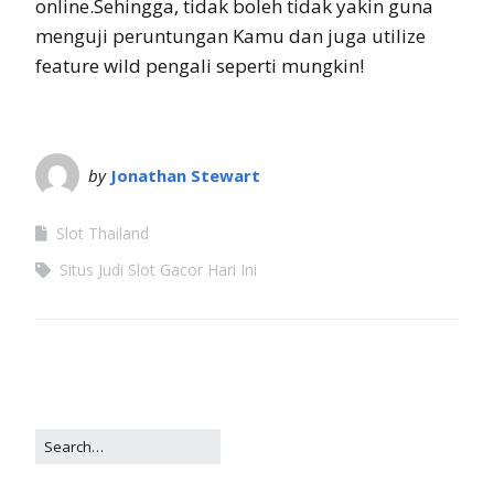
online.Sehingga, tidak boleh tidak yakin guna
menguji peruntungan Kamu dan juga utilize
feature wild pengali seperti mungkin!
by
Jonathan Stewart
Slot Thailand
Situs Judi Slot Gacor Hari Ini