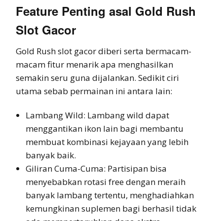
Feature Penting asal Gold Rush
Slot Gacor
Gold Rush slot gacor diberi serta bermacam-
macam fitur menarik apa menghasilkan
semakin seru guna dijalankan. Sedikit ciri
utama sebab permainan ini antara lain:
Lambang Wild: Lambang wild dapat
menggantikan ikon lain bagi membantu
membuat kombinasi kejayaan yang lebih
banyak baik.
Giliran Cuma-Cuma: Partisipan bisa
menyebabkan rotasi free dengan meraih
banyak lambang tertentu, menghadiahkan
kemungkinan suplemen bagi berhasil tidak