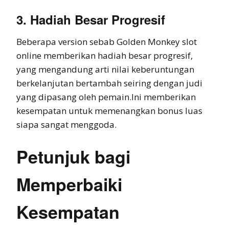
3. Hadiah Besar Progresif
Beberapa version sebab Golden Monkey slot
online memberikan hadiah besar progresif,
yang mengandung arti nilai keberuntungan
berkelanjutan bertambah seiring dengan judi
yang dipasang oleh pemain.Ini memberikan
kesempatan untuk memenangkan bonus luas
siapa sangat menggoda.
Petunjuk bagi
Memperbaiki
Kesempatan