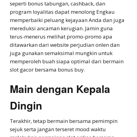
seperti bonus tabungan, cashback, dan
program loyalitas dapat menolong Engkau
memperbaiki peluang kejayaan Anda dan juga
mereduksi ancaman kerugian. Jamin guna
terus-menerus melihat promo-promo apa
ditawarkan dari website perjudian onlen dan
juga gunakan semaksimal mungkin untuk
memperoleh buah siapa optimal dari bermain
slot gacor bersama bonus buy.
Main dengan Kepala
Dingin
Terakhir, tetap bermain bersama pemimpin
sejuk serta jangan terseret mood waktu