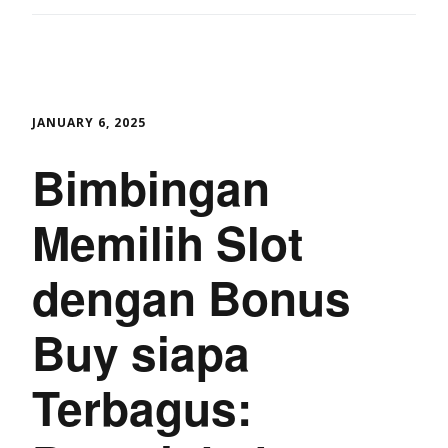
JANUARY 6, 2025
Bimbingan
Memilih Slot
dengan Bonus
Buy siapa
Terbagus: