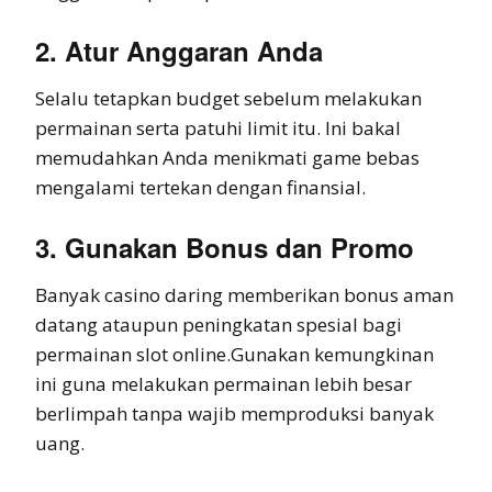
2. Atur Anggaran Anda
Selalu tetapkan budget sebelum melakukan
permainan serta patuhi limit itu. Ini bakal
memudahkan Anda menikmati game bebas
mengalami tertekan dengan finansial.
3. Gunakan Bonus dan Promo
Banyak casino daring memberikan bonus aman
datang ataupun peningkatan spesial bagi
permainan slot online.Gunakan kemungkinan
ini guna melakukan permainan lebih besar
berlimpah tanpa wajib memproduksi banyak
uang.