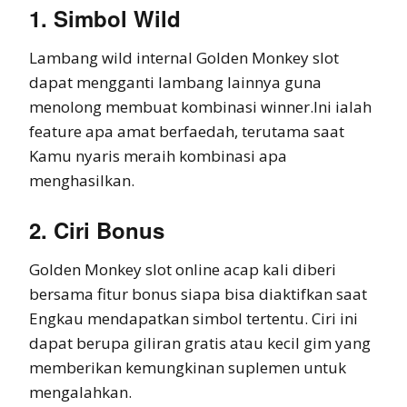
1. Simbol Wild
Lambang wild internal Golden Monkey slot
dapat mengganti lambang lainnya guna
menolong membuat kombinasi winner.Ini ialah
feature apa amat berfaedah, terutama saat
Kamu nyaris meraih kombinasi apa
menghasilkan.
2. Ciri Bonus
Golden Monkey slot online acap kali diberi
bersama fitur bonus siapa bisa diaktifkan saat
Engkau mendapatkan simbol tertentu. Ciri ini
dapat berupa giliran gratis atau kecil gim yang
memberikan kemungkinan suplemen untuk
mengalahkan.