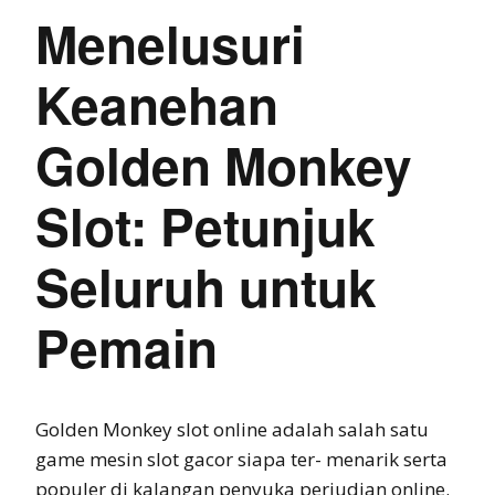
Menelusuri
Keanehan
Golden Monkey
Slot: Petunjuk
Seluruh untuk
Pemain
Golden Monkey slot online adalah salah satu
game mesin slot gacor siapa ter- menarik serta
populer di kalangan penyuka perjudian online.