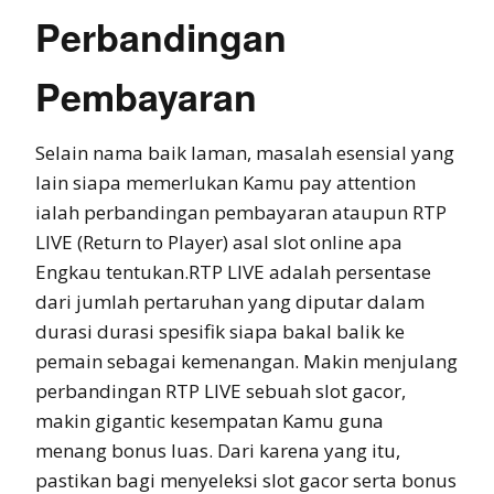
Perbandingan
Pembayaran
Selain nama baik laman, masalah esensial yang
lain siapa memerlukan Kamu pay attention
ialah perbandingan pembayaran ataupun RTP
LIVE (Return to Player) asal slot online apa
Engkau tentukan.RTP LIVE adalah persentase
dari jumlah pertaruhan yang diputar dalam
durasi durasi spesifik siapa bakal balik ke
pemain sebagai kemenangan. Makin menjulang
perbandingan RTP LIVE sebuah slot gacor,
makin gigantic kesempatan Kamu guna
menang bonus luas. Dari karena yang itu,
pastikan bagi menyeleksi slot gacor serta bonus