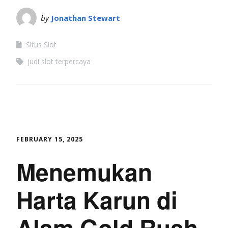
by
Jonathan Stewart
Situs Slot
judi slot terpercaya
FEBRUARY 15, 2025
Menemukan
Harta Karun di
Alam Gold Rush