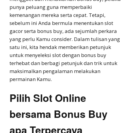
punya peluang guna memperbaiki
kemenangan mereka serta cepat. Tetapi,
sebelum ini Anda bermula menentukan slot
gacor serta bonus buy, ada sejumlah perkara
yang perlu Kamu consider. Dalam tulisan yang
satu ini, kita hendak memberikan petunjuk
untuk menyeleksi slot dengan bonus buy
terhebat dan berbagi petunjuk dan trik untuk
maksimalkan pengalaman melakukan
permainan Kamu.
Pilih Slot Online
bersama Bonus Buy
apa Terpercaya