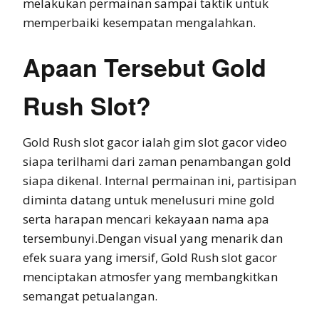
melakukan permainan sampai taktik untuk
memperbaiki kesempatan mengalahkan.
Apaan Tersebut Gold
Rush Slot?
Gold Rush slot gacor ialah gim slot gacor video
siapa terilhami dari zaman penambangan gold
siapa dikenal. Internal permainan ini, partisipan
diminta datang untuk menelusuri mine gold
serta harapan mencari kekayaan nama apa
tersembunyi.Dengan visual yang menarik dan
efek suara yang imersif, Gold Rush slot gacor
menciptakan atmosfer yang membangkitkan
semangat petualangan.