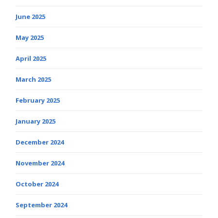
June 2025
May 2025
April 2025
March 2025
February 2025
January 2025
December 2024
November 2024
October 2024
September 2024