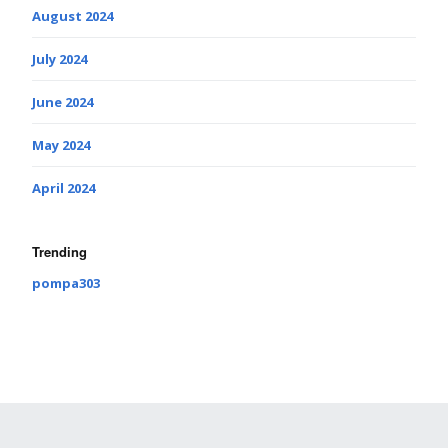
August 2024
July 2024
June 2024
May 2024
April 2024
Trending
pompa303