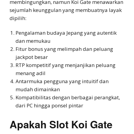
membingungkan, namun Koi Gate menawarkan
sejumlah keunggulan yang membuatnya layak
dipilih:
Pengalaman budaya Jepang yang autentik
dan memukau
Fitur bonus yang melimpah dan peluang
jackpot besar
RTP kompetitif yang menjanjikan peluang
menang adil
Antarmuka pengguna yang intuitif dan
mudah dimainkan
Kompatibilitas dengan berbagai perangkat,
dari PC hingga ponsel pintar
Apakah Slot Koi Gate