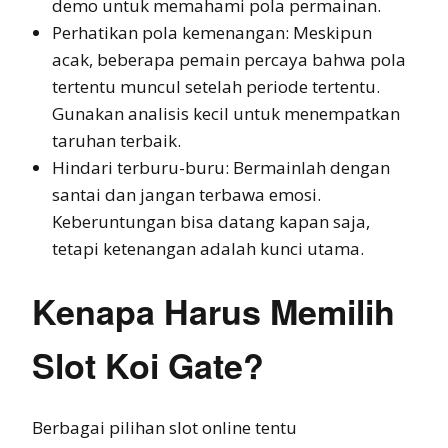
demo untuk memahami pola permainan.
Perhatikan pola kemenangan: Meskipun
acak, beberapa pemain percaya bahwa pola
tertentu muncul setelah periode tertentu.
Gunakan analisis kecil untuk menempatkan
taruhan terbaik.
Hindari terburu-buru: Bermainlah dengan
santai dan jangan terbawa emosi.
Keberuntungan bisa datang kapan saja,
tetapi ketenangan adalah kunci utama.
Kenapa Harus Memilih
Slot Koi Gate?
Berbagai pilihan slot online tentu