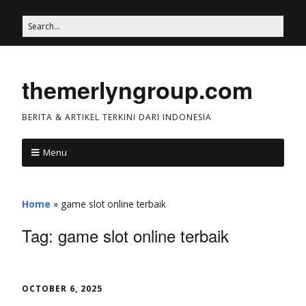
themerlyngroup.com
BERITA & ARTIKEL TERKINI DARI INDONESIA
Menu
Home
»
game slot online terbaik
Tag:
game slot online terbaik
OCTOBER 6, 2025