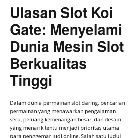
Ulasan Slot Koi
Gate: Menyelami
Dunia Mesin Slot
Berkualitas
Tinggi
Dalam dunia permainan slot daring, pencarian
permainan yang menawarkan pengalaman
seru, peluang kemenangan besar, dan desain
yang menarik tentu menjadi prioritas utama
para penggemar judi online. Salah satu judul