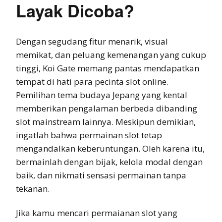
Layak Dicoba?
Dengan segudang fitur menarik, visual
memikat, dan peluang kemenangan yang cukup
tinggi, Koi Gate memang pantas mendapatkan
tempat di hati para pecinta slot online.
Pemilihan tema budaya Jepang yang kental
memberikan pengalaman berbeda dibanding
slot mainstream lainnya. Meskipun demikian,
ingatlah bahwa permainan slot tetap
mengandalkan keberuntungan. Oleh karena itu,
bermainlah dengan bijak, kelola modal dengan
baik, dan nikmati sensasi permainan tanpa
tekanan.
Jika kamu mencari permaianan slot yang