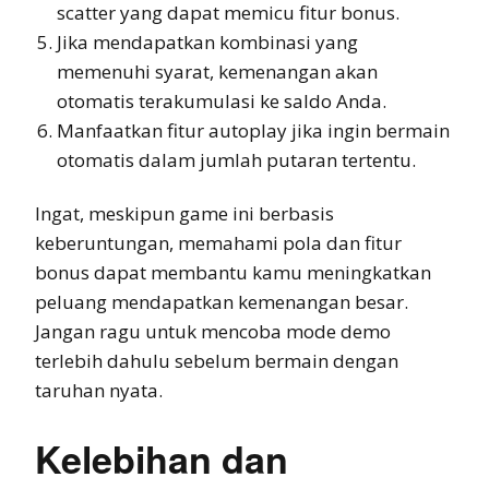
scatter yang dapat memicu fitur bonus.
Jika mendapatkan kombinasi yang
memenuhi syarat, kemenangan akan
otomatis terakumulasi ke saldo Anda.
Manfaatkan fitur autoplay jika ingin bermain
otomatis dalam jumlah putaran tertentu.
Ingat, meskipun game ini berbasis
keberuntungan, memahami pola dan fitur
bonus dapat membantu kamu meningkatkan
peluang mendapatkan kemenangan besar.
Jangan ragu untuk mencoba mode demo
terlebih dahulu sebelum bermain dengan
taruhan nyata.
Kelebihan dan