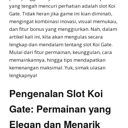
yang tengah mencuri perhatian adalah slot Koi
Gate. Tidak heran jika game ini kian diminati,
mengingat kombinasi inovasi, visual memukau,
dan fitur bonus yang menggiurkan. Nah, dalam
artikel kali ini, kita akan mengulas secara
lengkap dan mendalam tentang slot Koi Gate.
Mulai dari fitur permainan, keunggulan, cara
memainkannya, hingga tips mendapatkan
kemenangan maksimal. Yuk, simak ulasan
lengkapnya!
Pengenalan Slot Koi
Gate: Permainan yang
Elegan dan Menarik