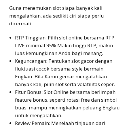
Guna menemukan slot siapa banyak kali
mengalahkan, ada sedikit ciri siapa perlu
dicermati:
RTP Tinggian: Pilih slot online bersama RTP
LIVE minimal 95%.Makin tinggi RTP, makin
luas kemungkinan Anda bagi menang.
Keguncangan: Tentukan slot gacor dengan
fluktuasi cocok bersama style bermain
Engkau. Bila Kamu gemar mengalahkan
banyak kali, pilih slot serta volatilitas ceper.
Fitur Bonus: Slot Online bersama berlimpah
feature bonus, seperti rotasi free dan simbol
buas, mampu meningkatkan peluang Engkau
untuk mengalahkan.
Review Pemain: Menelaah tinjauan dari