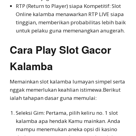
RTP (Return to Player) siapa Kompetitif: Slot
Online kalamba menawarkan RTP LIVE siapa
tinggian, memberikan probabilitas lebih baik
untuk pelaku guna memenangkan anugerah.
Cara Play Slot Gacor
Kalamba
Memainkan slot kalamba lumayan simpel serta
nggak memerlukan keahlian istimewa.Berikut
ialah tahapan dasar guna memulai:
Seleksi Gim: Pertama, pilih keliru no. 1 slot
kalamba apa hendak Kamu mainkan. Anda
mampu menemukan aneka opsi di kasino