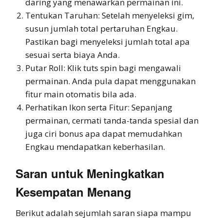
daring yang menawarkan permainan ini.
Tentukan Taruhan: Setelah menyeleksi gim,
susun jumlah total pertaruhan Engkau.
Pastikan bagi menyeleksi jumlah total apa
sesuai serta biaya Anda.
Putar Roll: Klik tuts spin bagi mengawali
permainan. Anda pula dapat menggunakan
fitur main otomatis bila ada.
Perhatikan Ikon serta Fitur: Sepanjang
permainan, cermati tanda-tanda spesial dan
juga ciri bonus apa dapat memudahkan
Engkau mendapatkan keberhasilan.
Saran untuk Meningkatkan
Kesempatan Menang
Berikut adalah sejumlah saran siapa mampu