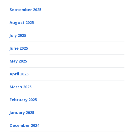
September 2025
August 2025
July 2025
June 2025
May 2025
April 2025
March 2025
February 2025
January 2025
December 2024