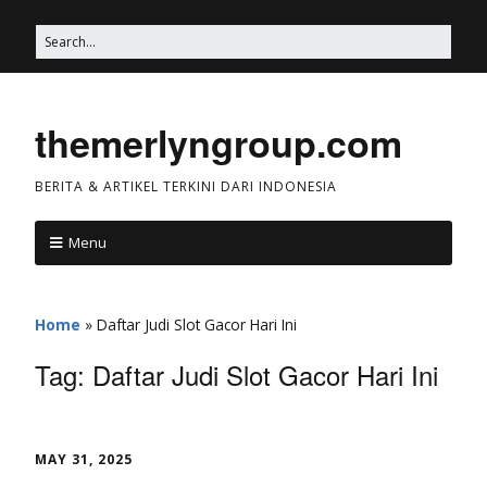
themerlyngroup.com
BERITA & ARTIKEL TERKINI DARI INDONESIA
Menu
Home
»
Daftar Judi Slot Gacor Hari Ini
Tag:
Daftar Judi Slot Gacor Hari Ini
MAY 31, 2025