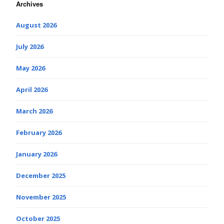
Archives
August 2026
July 2026
May 2026
April 2026
March 2026
February 2026
January 2026
December 2025
November 2025
October 2025