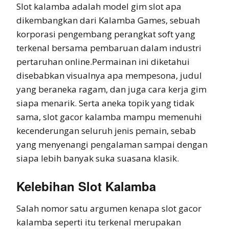
Slot kalamba adalah model gim slot apa
dikembangkan dari Kalamba Games, sebuah
korporasi pengembang perangkat soft yang
terkenal bersama pembaruan dalam industri
pertaruhan online.Permainan ini diketahui
disebabkan visualnya apa mempesona, judul
yang beraneka ragam, dan juga cara kerja gim
siapa menarik. Serta aneka topik yang tidak
sama, slot gacor kalamba mampu memenuhi
kecenderungan seluruh jenis pemain, sebab
yang menyenangi pengalaman sampai dengan
siapa lebih banyak suka suasana klasik.
Kelebihan Slot Kalamba
Salah nomor satu argumen kenapa slot gacor
kalamba seperti itu terkenal merupakan