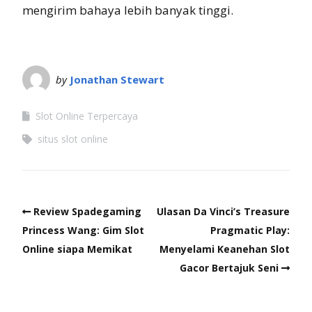
mengirim bahaya lebih banyak tinggi.
by
Jonathan Stewart
Slot Online Terpercaya
situs slot online
Review Spadegaming
Ulasan Da Vinci’s Treasure
Princess Wang: Gim Slot
Pragmatic Play:
Online siapa Memikat
Menyelami Keanehan Slot
Gacor Bertajuk Seni