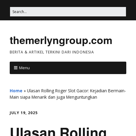
themerlyngroup.com
BERITA & ARTIKEL TERKINI DARI INDONESIA
Menu
Home
»
Ulasan Rolling Roger Slot Gacor: Kejadian Bermain-
Main siapa Menarik dan juga Menguntungkan
JULY 19, 2025
Ulasan Rolling