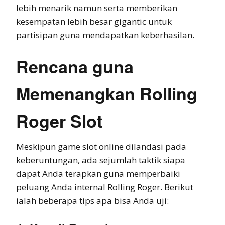
lebih menarik namun serta memberikan
kesempatan lebih besar gigantic untuk
partisipan guna mendapatkan keberhasilan.
Rencana guna
Memenangkan Rolling
Roger Slot
Meskipun game slot online dilandasi pada
keberuntungan, ada sejumlah taktik siapa
dapat Anda terapkan guna memperbaiki
peluang Anda internal Rolling Roger. Berikut
ialah beberapa tips apa bisa Anda uji: