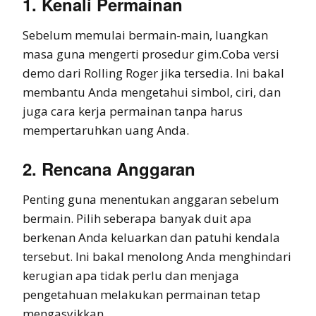
1. Kenali Permainan
Sebelum memulai bermain-main, luangkan
masa guna mengerti prosedur gim.Coba versi
demo dari Rolling Roger jika tersedia. Ini bakal
membantu Anda mengetahui simbol, ciri, dan
juga cara kerja permainan tanpa harus
mempertaruhkan uang Anda.
2. Rencana Anggaran
Penting guna menentukan anggaran sebelum
bermain. Pilih seberapa banyak duit apa
berkenan Anda keluarkan dan patuhi kendala
tersebut. Ini bakal menolong Anda menghindari
kerugian apa tidak perlu dan menjaga
pengetahuan melakukan permainan tetap
mengasyikkan.