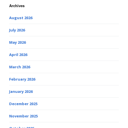
Archives
August 2026
July 2026
May 2026
April 2026
March 2026
February 2026
January 2026
December 2025
November 2025