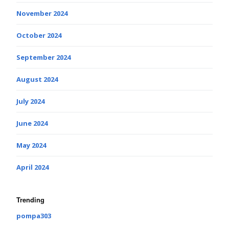
November 2024
October 2024
September 2024
August 2024
July 2024
June 2024
May 2024
April 2024
Trending
pompa303