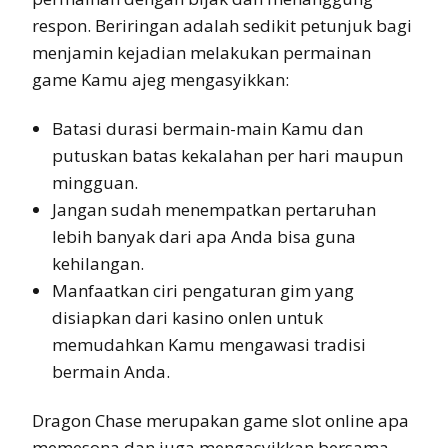
respon. Beriringan adalah sedikit petunjuk bagi
menjamin kejadian melakukan permainan
game Kamu ajeg mengasyikkan:
Batasi durasi bermain-main Kamu dan
putuskan batas kekalahan per hari maupun
mingguan.
Jangan sudah menempatkan pertaruhan
lebih banyak dari apa Anda bisa guna
kehilangan.
Manfaatkan ciri pengaturan gim yang
disiapkan dari kasino onlen untuk
memudahkan Kamu mengawasi tradisi
bermain Anda.
Dragon Chase merupakan game slot online apa
memesona dan juga mengasyikkan bersama