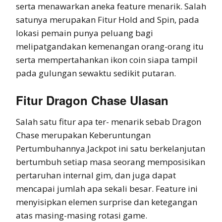
serta menawarkan aneka feature menarik. Salah
satunya merupakan Fitur Hold and Spin, pada
lokasi pemain punya peluang bagi
melipatgandakan kemenangan orang-orang itu
serta mempertahankan ikon coin siapa tampil
pada gulungan sewaktu sedikit putaran.
Fitur Dragon Chase Ulasan
Salah satu fitur apa ter- menarik sebab Dragon
Chase merupakan Keberuntungan
Pertumbuhannya.Jackpot ini satu berkelanjutan
bertumbuh setiap masa seorang memposisikan
pertaruhan internal gim, dan juga dapat
mencapai jumlah apa sekali besar. Feature ini
menyisipkan elemen surprise dan ketegangan
atas masing-masing rotasi game.