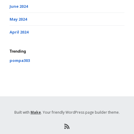
June 2024
May 2024
April 2024
Trending
pompa303
Built with
Make
. Your friendly WordPress page builder theme.