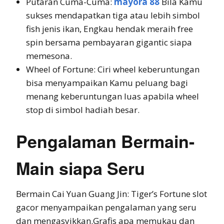
Putaran Cuma-Cuma:
mayora 88
Bila Kamu
sukses mendapatkan tiga atau lebih simbol
fish jenis ikan, Engkau hendak meraih free
spin bersama pembayaran gigantic siapa
memesona.
Wheel of Fortune: Ciri wheel keberuntungan
bisa menyampaikan Kamu peluang bagi
menang keberuntungan luas apabila wheel
stop di simbol hadiah besar.
Pengalaman Bermain-
Main siapa Seru
Bermain Cai Yuan Guang Jin: Tiger’s Fortune slot
gacor menyampaikan pengalaman yang seru
dan mengasyikkan.Grafis apa memukau dan