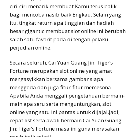
ciri-ciri menarik membuat Kamu terus balik
bagi mencoba nasib baik Engkau. Selain yang
itu, tingkat return apa tinggian dan hadiah
besar gigantic membuat slot online ini berubah
salah satu favorit pada di tengah pelaku
perjudian online.
Secara seluruh, Cai Yuan Guang Jin: Tiger’s
Fortune merupakan slot online yang amat
mengasyikkan bersama gambar siapa
menggoda dan juga fitur-fitur memesona.
Apabila Anda menggali pengetahuan bermain-
main apa seru serta menguntungkan, slot
online yang satu ini pantas untuk dijajal.Jadi,
cepat list serta awali bermain Cai Yuan Guang
Jin: Tiger’s Fortune masa ini guna merasakan
nasib baik sejati!