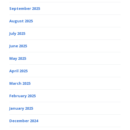
September 2025
August 2025
July 2025
June 2025
May 2025
April 2025
March 2025
February 2025
January 2025
December 2024