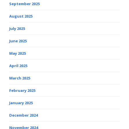
September 2025
August 2025
July 2025
June 2025
May 2025
April 2025
March 2025
February 2025
January 2025
December 2024
November 2024