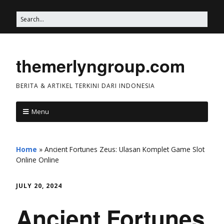
themerlyngroup.com
BERITA & ARTIKEL TERKINI DARI INDONESIA
Menu
Home
»
Ancient Fortunes Zeus: Ulasan Komplet Game Slot
Online Online
JULY 20, 2024
Ancient Fortunes