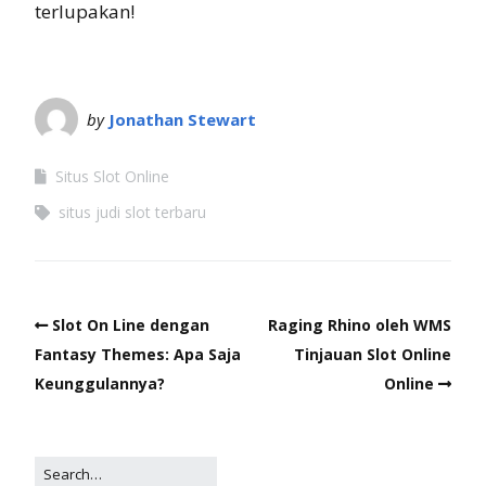
terlupakan!
by
Jonathan Stewart
Situs Slot Online
situs judi slot terbaru
Slot On Line dengan
Raging Rhino oleh WMS
Fantasy Themes: Apa Saja
Tinjauan Slot Online
Keunggulannya?
Online