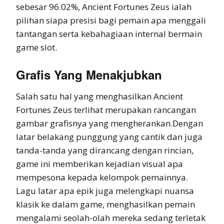
sebesar 96.02%, Ancient Fortunes Zeus ialah
pilihan siapa presisi bagi pemain apa menggali
tantangan serta kebahagiaan internal bermain
game slot.
Grafis Yang Menakjubkan
Salah satu hal yang menghasilkan Ancient
Fortunes Zeus terlihat merupakan rancangan
gambar grafisnya yang mengherankan.Dengan
latar belakang punggung yang cantik dan juga
tanda-tanda yang dirancang dengan rincian,
game ini memberikan kejadian visual apa
mempesona kepada kelompok pemainnya.
Lagu latar apa epik juga melengkapi nuansa
klasik ke dalam game, menghasilkan pemain
mengalami seolah-olah mereka sedang terletak