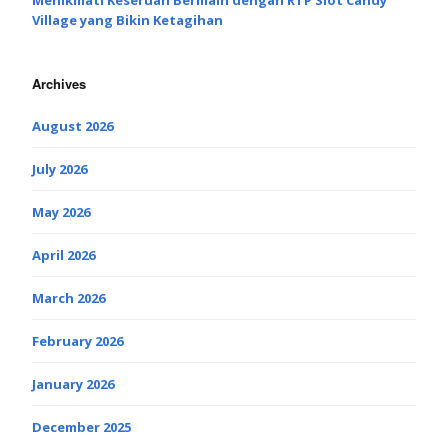
Village yang Bikin Ketagihan
Archives
August 2026
July 2026
May 2026
April 2026
March 2026
February 2026
January 2026
December 2025