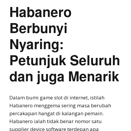
Habanero
Berbunyi
Nyaring:
Petunjuk Seluruh
dan juga Menarik
Dalam bumi game slot di internet, istilah
Habanero menggema sering masa berubah
percakapan hangat di kalangan pemain.
Habanero ialah tidak benar nomor satu
supplier device software terdepan apa