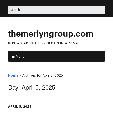
themerlyngroup.com
BERITA & ARTIKEL TERKINI DARI INDONESIA
Menu
Home
»
Archives for April 5, 2025
Day:
April 5, 2025
APRIL 5, 2025