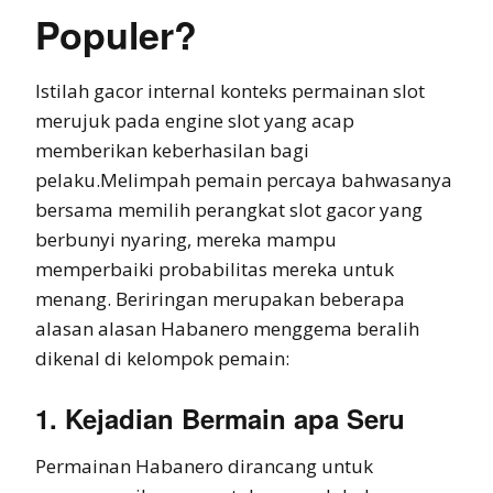
Populer?
Istilah gacor internal konteks permainan slot
merujuk pada engine slot yang acap
memberikan keberhasilan bagi
pelaku.Melimpah pemain percaya bahwasanya
bersama memilih perangkat slot gacor yang
berbunyi nyaring, mereka mampu
memperbaiki probabilitas mereka untuk
menang. Beriringan merupakan beberapa
alasan alasan Habanero menggema beralih
dikenal di kelompok pemain:
1. Kejadian Bermain apa Seru
Permainan Habanero dirancang untuk